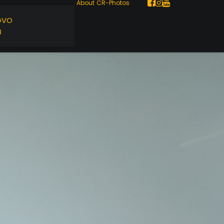
About
CR-Photos
GVO
B