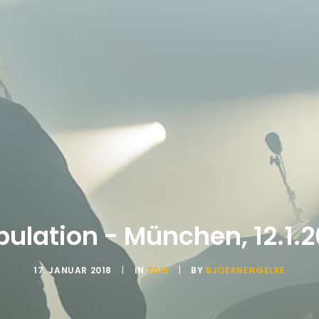
bulation - München, 12.1.
17. JANUAR 2018
|
IN
2018
|
BY
BJOERNENGELKE