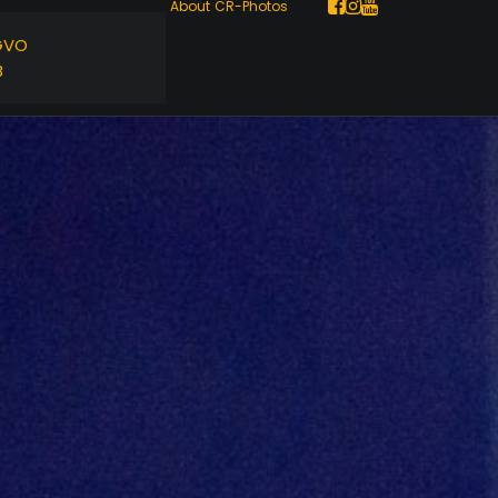
About
CR-Photos
GVO
B