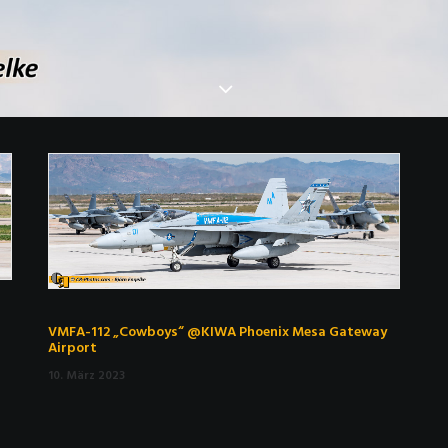
VMFA-112 „Cowboys“ @KIWA Phoenix Mesa Gateway
Airport
10. März 2023