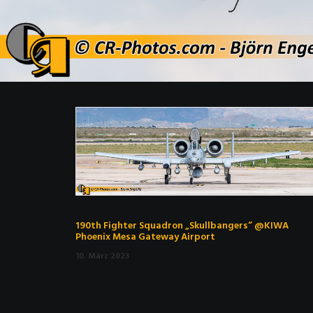
190th Fighter Squadron „Skullbangers“ @KIWA
Phoenix Mesa Gateway Airport
10. März 2023