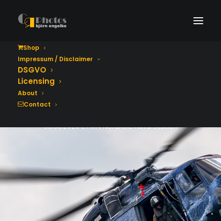
Shop
Impressum / Disclaimer
Tag der Bundeswehr
DSGVO
2026
Licensing
About
Contact
06.06.2026 ETMN Nordholz Naval Station