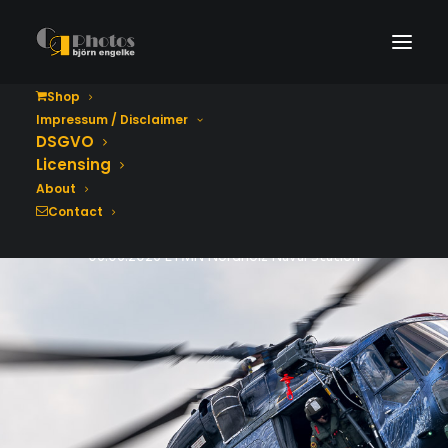
Shop
Impressum / Disclaimer
Tag der Bundeswehr
DSGVO
2026
Licensing
About
Contact
06.06.2026 ETMN Nordholz Naval Station