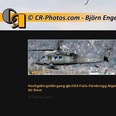
Hochgebirgslehrgang @LOXA Fiala-Fernbrugg Aige
Air Base
10. Februar 2026