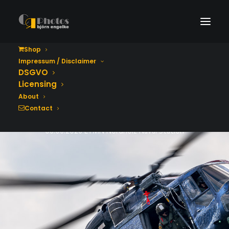
Shop
Impressum / Disclaimer
Tag der Bundeswehr
DSGVO
2026
Licensing
About
Contact
06.06.2026 ETMN Nordholz Naval Station