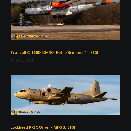
Transall C-160D 50+40 „Retro Brummel“ – ETSI
30. März 2021
Lockheed P-3C Orion – MFG 3, ETSI