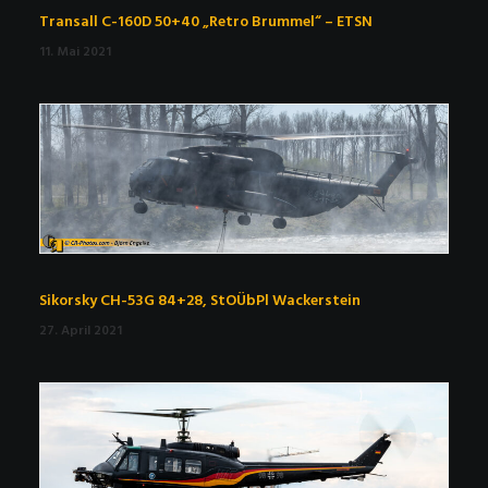
Transall C-160D 50+40 „Retro Brummel“ – ETSN
11. Mai 2021
Sikorsky CH-53G 84+28, StOÜbPl Wackerstein
27. April 2021