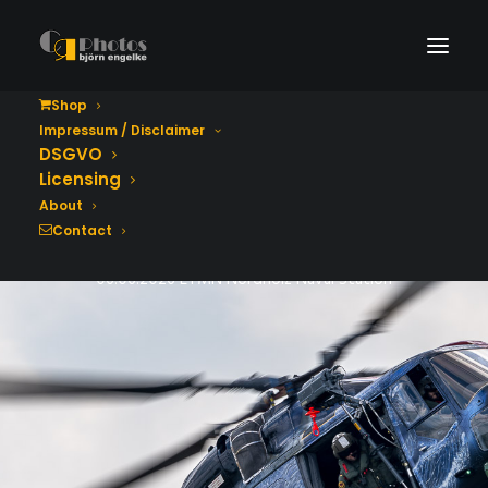
Shop
Impressum / Disclaimer
Tag der Bundeswehr
DSGVO
2026
Licensing
About
Contact
06.06.2026 ETMN Nordholz Naval Station