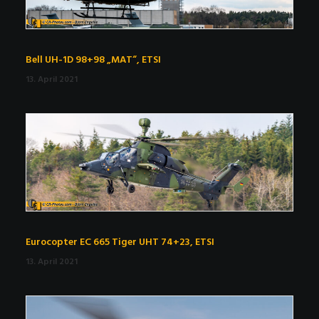
Bell UH-1D 98+98 „MAT“, ETSI
13. April 2021
Eurocopter EC 665 Tiger UHT 74+23, ETSI
13. April 2021